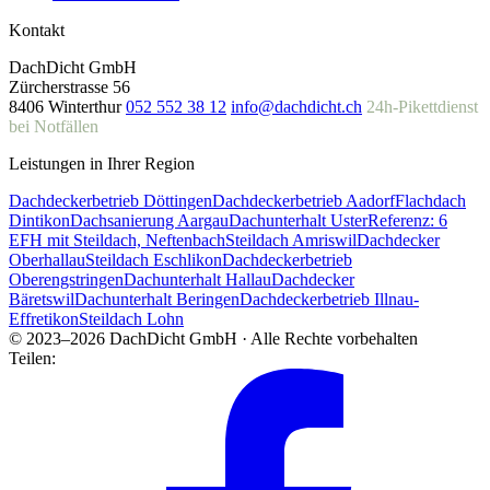
Kontakt
DachDicht GmbH
Zürcherstrasse 56
8406 Winterthur
052 552 38 12
info@dachdicht.ch
24h-Pikettdienst
bei Notfällen
Leistungen in Ihrer Region
Dachdeckerbetrieb Döttingen
Dachdeckerbetrieb Aadorf
Flachdach
Dintikon
Dachsanierung Aargau
Dachunterhalt Uster
Referenz: 6
EFH mit Steildach, Neftenbach
Steildach Amriswil
Dachdecker
Oberhallau
Steildach Eschlikon
Dachdeckerbetrieb
Oberengstringen
Dachunterhalt Hallau
Dachdecker
Bäretswil
Dachunterhalt Beringen
Dachdeckerbetrieb Illnau-
Effretikon
Steildach Lohn
© 2023–2026 DachDicht GmbH · Alle Rechte vorbehalten
Teilen: