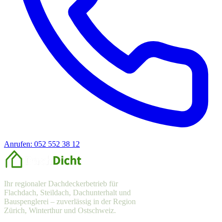
Anrufen: 052 552 38 12
Offerte anfragen
Ihr regionaler Dachdeckerbetrieb für
Flachdach, Steildach, Dachunterhalt und
Bauspenglerei – zuverlässig in der Region
Zürich, Winterthur und Ostschweiz.