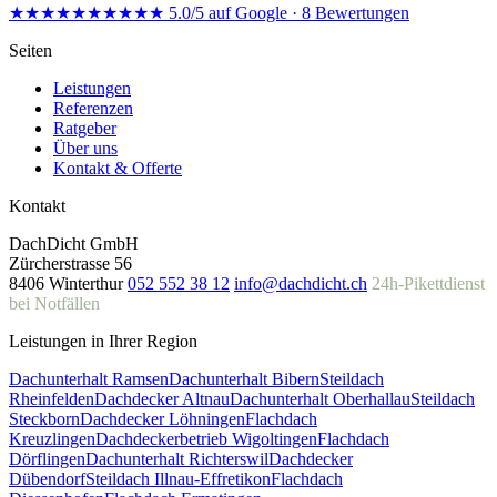
★★★★★
★★★★★
5.0/5 auf Google · 8 Bewertungen
Seiten
Leistungen
Referenzen
Ratgeber
Über uns
Kontakt & Offerte
Kontakt
DachDicht GmbH
Zürcherstrasse 56
8406 Winterthur
052 552 38 12
info@dachdicht.ch
24h-Pikettdienst
bei Notfällen
Leistungen in Ihrer Region
Dachunterhalt Ramsen
Dachunterhalt Bibern
Steildach
Rheinfelden
Dachdecker Altnau
Dachunterhalt Oberhallau
Steildach
Steckborn
Dachdecker Löhningen
Flachdach
Kreuzlingen
Dachdeckerbetrieb Wigoltingen
Flachdach
Dörflingen
Dachunterhalt Richterswil
Dachdecker
Dübendorf
Steildach Illnau-Effretikon
Flachdach