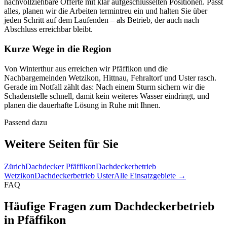
nachvollziehbare Offerte mit klar aufgeschlüsselten Positionen. Passt
alles, planen wir die Arbeiten termintreu ein und halten Sie über
jeden Schritt auf dem Laufenden – als Betrieb, der auch nach
Abschluss erreichbar bleibt.
Kurze Wege in die Region
Von Winterthur aus erreichen wir Pfäffikon und die
Nachbargemeinden Wetzikon, Hittnau, Fehraltorf und Uster rasch.
Gerade im Notfall zählt das: Nach einem Sturm sichern wir die
Schadenstelle schnell, damit kein weiteres Wasser eindringt, und
planen die dauerhafte Lösung in Ruhe mit Ihnen.
Passend dazu
Weitere Seiten für Sie
Zürich
Dachdecker Pfäffikon
Dachdeckerbetrieb
Wetzikon
Dachdeckerbetrieb Uster
Alle Einsatzgebiete →
FAQ
Häufige Fragen zum Dachdeckerbetrieb
in Pfäffikon