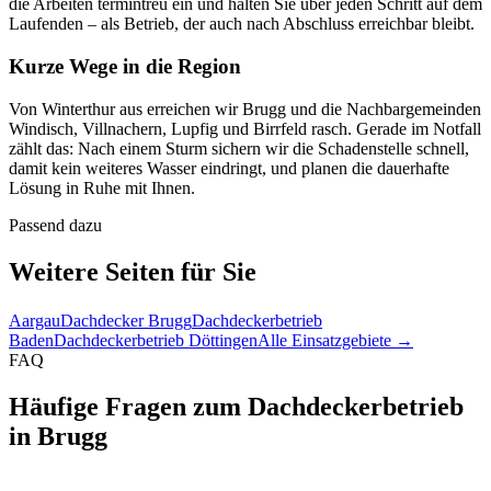
die Arbeiten termintreu ein und halten Sie über jeden Schritt auf dem
Laufenden – als Betrieb, der auch nach Abschluss erreichbar bleibt.
Kurze Wege in die Region
Von Winterthur aus erreichen wir Brugg und die Nachbargemeinden
Windisch, Villnachern, Lupfig und Birrfeld rasch. Gerade im Notfall
zählt das: Nach einem Sturm sichern wir die Schadenstelle schnell,
damit kein weiteres Wasser eindringt, und planen die dauerhafte
Lösung in Ruhe mit Ihnen.
Passend dazu
Weitere Seiten für Sie
Aargau
Dachdecker Brugg
Dachdeckerbetrieb
Baden
Dachdeckerbetrieb Döttingen
Alle Einsatzgebiete →
FAQ
Häufige Fragen zum Dachdeckerbetrieb
in Brugg