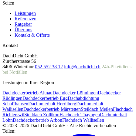
Seiten
Leistungen
Referenzen
Ratgeber
Über uns
Kontakt & Offerte
Kontakt
DachDicht GmbH
Zürcherstrasse 56
8406 Winterthur
052 552 38 12
info@dachdicht.ch
24h-Pikettdienst
bei Notfällen
Leistungen in Ihrer Region
Dachdeckerbetrieb Altnau
Dachdecker Löhningen
Dachdecker
Rüdlingen
Dachdeckerbetrieb Egg
Dachabdichtung
Schaffhausen
Dachunterhalt Herrliberg
Dachunterhalt
Wallisellen
Dachdeckerbetrieb Märstetten
Steildach Meilen
Flachdach
Richterswil
Steildach Zollikon
Flachdach Thayngen
Dachunterhalt
Lohn
Dachdeckerbetrieb Arbon
Flachdach Wallisellen
© 2023–2026 DachDicht GmbH · Alle Rechte vorbehalten
Teilen: