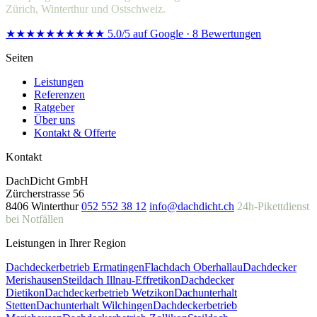
Zürich, Winterthur und Ostschweiz.
★★★★★
★★★★★
5.0/5 auf Google · 8 Bewertungen
Seiten
Leistungen
Referenzen
Ratgeber
Über uns
Kontakt & Offerte
Kontakt
DachDicht GmbH
Zürcherstrasse 56
8406 Winterthur
052 552 38 12
info@dachdicht.ch
24h-Pikettdienst
bei Notfällen
Leistungen in Ihrer Region
Dachdeckerbetrieb Ermatingen
Flachdach Oberhallau
Dachdecker
Merishausen
Steildach Illnau-Effretikon
Dachdecker
Dietikon
Dachdeckerbetrieb Wetzikon
Dachunterhalt
Stetten
Dachunterhalt Wilchingen
Dachdeckerbetrieb