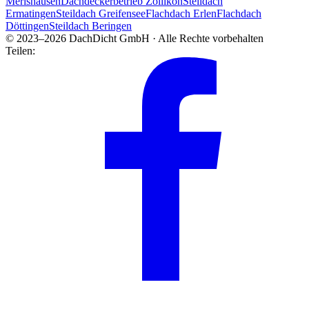
Merishausen
Dachdeckerbetrieb Zollikon
Steildach
Ermatingen
Steildach Greifensee
Flachdach Erlen
Flachdach
Döttingen
Steildach Beringen
© 2023–2026 DachDicht GmbH · Alle Rechte vorbehalten
Teilen: