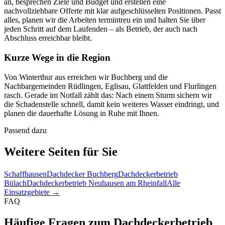
an, besprechen Ziele und Budget und erstellen eine
nachvollziehbare Offerte mit klar aufgeschlüsselten Positionen. Passt
alles, planen wir die Arbeiten termintreu ein und halten Sie über
jeden Schritt auf dem Laufenden – als Betrieb, der auch nach
Abschluss erreichbar bleibt.
Kurze Wege in die Region
Von Winterthur aus erreichen wir Buchberg und die
Nachbargemeinden Rüdlingen, Eglisau, Glattfelden und Flurlingen
rasch. Gerade im Notfall zählt das: Nach einem Sturm sichern wir
die Schadenstelle schnell, damit kein weiteres Wasser eindringt, und
planen die dauerhafte Lösung in Ruhe mit Ihnen.
Passend dazu
Weitere Seiten für Sie
Schaffhausen
Dachdecker Buchberg
Dachdeckerbetrieb
Bülach
Dachdeckerbetrieb Neuhausen am Rheinfall
Alle
Einsatzgebiete →
FAQ
Häufige Fragen zum Dachdeckerbetrieb