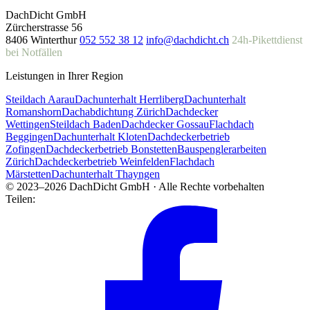
DachDicht GmbH
Zürcherstrasse 56
8406 Winterthur
052 552 38 12
info@dachdicht.ch
24h-Pikettdienst
bei Notfällen
Leistungen in Ihrer Region
Steildach Aarau
Dachunterhalt Herrliberg
Dachunterhalt
Romanshorn
Dachabdichtung Zürich
Dachdecker
Wettingen
Steildach Baden
Dachdecker Gossau
Flachdach
Beggingen
Dachunterhalt Kloten
Dachdeckerbetrieb
Zofingen
Dachdeckerbetrieb Bonstetten
Bauspenglerarbeiten
Zürich
Dachdeckerbetrieb Weinfelden
Flachdach
Märstetten
Dachunterhalt Thayngen
© 2023–2026 DachDicht GmbH · Alle Rechte vorbehalten
Teilen: