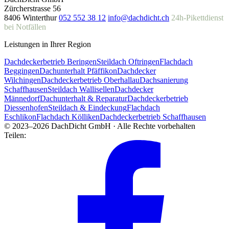
Zürcherstrasse 56
8406 Winterthur
052 552 38 12
info@dachdicht.ch
24h-Pikettdienst
bei Notfällen
Leistungen in Ihrer Region
Dachdeckerbetrieb Beringen
Steildach Oftringen
Flachdach
Beggingen
Dachunterhalt Pfäffikon
Dachdecker
Wilchingen
Dachdeckerbetrieb Oberhallau
Dachsanierung
Schaffhausen
Steildach Wallisellen
Dachdecker
Männedorf
Dachunterhalt & Reparatur
Dachdeckerbetrieb
Diessenhofen
Steildach & Eindeckung
Flachdach
Eschlikon
Flachdach Kölliken
Dachdeckerbetrieb Schaffhausen
© 2023–2026 DachDicht GmbH · Alle Rechte vorbehalten
Teilen: