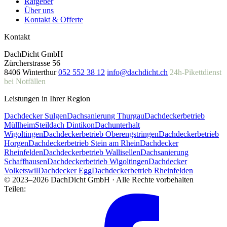
Ratgeber
Über uns
Kontakt & Offerte
Kontakt
DachDicht GmbH
Zürcherstrasse 56
8406 Winterthur
052 552 38 12
info@dachdicht.ch
24h-Pikettdienst
bei Notfällen
Leistungen in Ihrer Region
Dachdecker Sulgen
Dachsanierung Thurgau
Dachdeckerbetrieb
Müllheim
Steildach Dintikon
Dachunterhalt
Wigoltingen
Dachdeckerbetrieb Oberengstringen
Dachdeckerbetrieb
Horgen
Dachdeckerbetrieb Stein am Rhein
Dachdecker
Rheinfelden
Dachdeckerbetrieb Wallisellen
Dachsanierung
Schaffhausen
Dachdeckerbetrieb Wigoltingen
Dachdecker
Volketswil
Dachdecker Egg
Dachdeckerbetrieb Rheinfelden
© 2023–2026 DachDicht GmbH · Alle Rechte vorbehalten
Teilen: