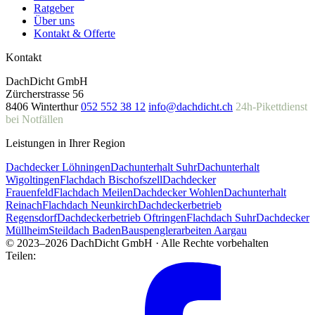
Ratgeber
Über uns
Kontakt & Offerte
Kontakt
DachDicht GmbH
Zürcherstrasse 56
8406 Winterthur
052 552 38 12
info@dachdicht.ch
24h-Pikettdienst
bei Notfällen
Leistungen in Ihrer Region
Dachdecker Löhningen
Dachunterhalt Suhr
Dachunterhalt
Wigoltingen
Flachdach Bischofszell
Dachdecker
Frauenfeld
Flachdach Meilen
Dachdecker Wohlen
Dachunterhalt
Reinach
Flachdach Neunkirch
Dachdeckerbetrieb
Regensdorf
Dachdeckerbetrieb Oftringen
Flachdach Suhr
Dachdecker
Müllheim
Steildach Baden
Bauspenglerarbeiten Aargau
© 2023–2026 DachDicht GmbH · Alle Rechte vorbehalten
Teilen: