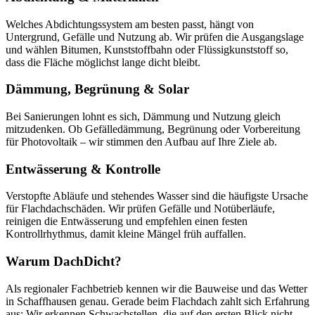
Welches Abdichtungssystem am besten passt, hängt von
Untergrund, Gefälle und Nutzung ab. Wir prüfen die Ausgangslage
und wählen Bitumen, Kunststoffbahn oder Flüssigkunststoff so,
dass die Fläche möglichst lange dicht bleibt.
Dämmung, Begrünung & Solar
Bei Sanierungen lohnt es sich, Dämmung und Nutzung gleich
mitzudenken. Ob Gefälledämmung, Begrünung oder Vorbereitung
für Photovoltaik – wir stimmen den Aufbau auf Ihre Ziele ab.
Entwässerung & Kontrolle
Verstopfte Abläufe und stehendes Wasser sind die häufigste Ursache
für Flachdachschäden. Wir prüfen Gefälle und Notüberläufe,
reinigen die Entwässerung und empfehlen einen festen
Kontrollrhythmus, damit kleine Mängel früh auffallen.
Warum DachDicht?
Als regionaler Fachbetrieb kennen wir die Bauweise und das Wetter
in Schaffhausen genau. Gerade beim Flachdach zahlt sich Erfahrung
aus: Wir erkennen Schwachstellen, die auf den ersten Blick nicht