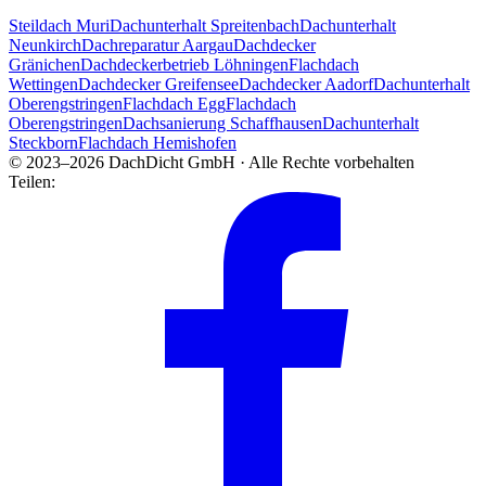
Steildach Muri
Dachunterhalt Spreitenbach
Dachunterhalt
Neunkirch
Dachreparatur Aargau
Dachdecker
Gränichen
Dachdeckerbetrieb Löhningen
Flachdach
Wettingen
Dachdecker Greifensee
Dachdecker Aadorf
Dachunterhalt
Oberengstringen
Flachdach Egg
Flachdach
Oberengstringen
Dachsanierung Schaffhausen
Dachunterhalt
Steckborn
Flachdach Hemishofen
© 2023–2026 DachDicht GmbH · Alle Rechte vorbehalten
Teilen: