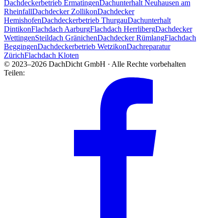
Dachdeckerbetrieb Ermatingen
Dachunterhalt Neuhausen am
Rheinfall
Dachdecker Zollikon
Dachdecker
Hemishofen
Dachdeckerbetrieb Thurgau
Dachunterhalt
Dintikon
Flachdach Aarburg
Flachdach Herrliberg
Dachdecker
Wettingen
Steildach Gränichen
Dachdecker Rümlang
Flachdach
Beggingen
Dachdeckerbetrieb Wetzikon
Dachreparatur
Zürich
Flachdach Kloten
© 2023–2026 DachDicht GmbH · Alle Rechte vorbehalten
Teilen: