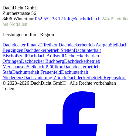
DachDicht GmbH
Zürcherstrasse 56
8406 Winterthur
052 552 38 12
info@dachdicht.ch
24h-Pikettdienst
bei Notfällen
Leistungen in Ihrer Region
Dachdecker Illnau-Effretikon
Dachdeckerbetrieb Aargau
Steildach
Beggingen
Dachdeckerbetrieb Stetten
Dachunterhalt
Bischofszell
Flachdach Adliswil
Dachdeckerbetrieb
Oftringen
Dachdecker Buchberg
Dachdeckerbetrieb
Merishausen
Steildach Pfäffikon
Dachdeckerbetrieb
Stäfa
Dachunterhalt Frauenfeld
Dachunterhalt
Niederlenz
Dachsanierung Zürich
Dachdeckerbetrieb Regensdorf
© 2023–2026 DachDicht GmbH · Alle Rechte vorbehalten
Teilen: