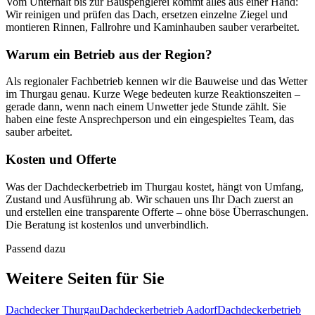
Vom Unterhalt bis zur Bauspenglerei kommt alles aus einer Hand:
Wir reinigen und prüfen das Dach, ersetzen einzelne Ziegel und
montieren Rinnen, Fallrohre und Kaminhauben sauber verarbeitet.
Warum ein Betrieb aus der Region?
Als regionaler Fachbetrieb kennen wir die Bauweise und das Wetter
im Thurgau genau. Kurze Wege bedeuten kurze Reaktionszeiten –
gerade dann, wenn nach einem Unwetter jede Stunde zählt. Sie
haben eine feste Ansprechperson und ein eingespieltes Team, das
sauber arbeitet.
Kosten und Offerte
Was der Dachdeckerbetrieb im Thurgau kostet, hängt von Umfang,
Zustand und Ausführung ab. Wir schauen uns Ihr Dach zuerst an
und erstellen eine transparente Offerte – ohne böse Überraschungen.
Die Beratung ist kostenlos und unverbindlich.
Passend dazu
Weitere Seiten für Sie
Dachdecker Thurgau
Dachdeckerbetrieb Aadorf
Dachdeckerbetrieb