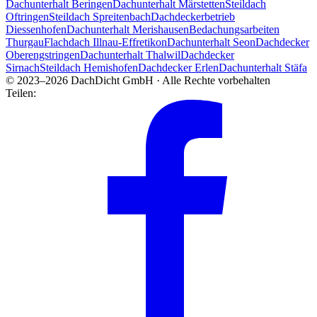
Dachunterhalt Beringen
Dachunterhalt Märstetten
Steildach
Oftringen
Steildach Spreitenbach
Dachdeckerbetrieb
Diessenhofen
Dachunterhalt Merishausen
Bedachungsarbeiten
Thurgau
Flachdach Illnau-Effretikon
Dachunterhalt Seon
Dachdecker
Oberengstringen
Dachunterhalt Thalwil
Dachdecker
Sirnach
Steildach Hemishofen
Dachdecker Erlen
Dachunterhalt Stäfa
© 2023–2026 DachDicht GmbH · Alle Rechte vorbehalten
Teilen: