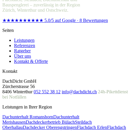
Bauspenglerei – zuverlässig in der Region
Zürich, Winterthur und Ostschweiz.
★★★★★
★★★★★
5.0/5 auf Google · 8 Bewertungen
Seiten
Leistungen
Referenzen
Ratgeber
Über uns
Kontakt & Offerte
Kontakt
DachDicht GmbH
Zürcherstrasse 56
8406 Winterthur
052 552 38 12
info@dachdicht.ch
24h-Pikettdienst
bei Notfällen
Leistungen in Ihrer Region
Dachunterhalt Romanshorn
Dachunterhalt
Merishausen
Dachdeckerbetrieb Bülach
Steildach
Oberhallau
Dachdecker Oberengstringen
Flachdach Erlen
Flachdach