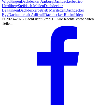
Wigoltingen
Dachdecker Aarburg
Dachdeckerbetrieb
Herrliberg
Steildach Meilen
Dachdecker
Beggingen
Dachdeckerbetrieb Märstetten
Dachdecker
Egg
Dachunterhalt Adliswil
Dachdecker Rheinfelden
© 2023–2026 DachDicht GmbH · Alle Rechte vorbehalten
Teilen: