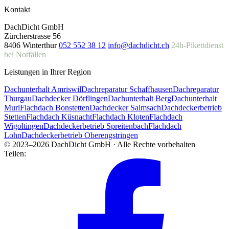
Kontakt
DachDicht GmbH
Zürcherstrasse 56
8406 Winterthur
052 552 38 12
info@dachdicht.ch
24h-Pikettdienst
bei Notfällen
Leistungen in Ihrer Region
Dachunterhalt Amriswil
Dachreparatur Schaffhausen
Dachreparatur
Thurgau
Dachdecker Dörflingen
Dachunterhalt Berg
Dachunterhalt
Muri
Flachdach Bonstetten
Dachdecker Salmsach
Dachdeckerbetrieb
Stetten
Flachdach Küsnacht
Flachdach Kloten
Flachdach
Wigoltingen
Dachdeckerbetrieb Spreitenbach
Flachdach
Lohn
Dachdeckerbetrieb Oberengstringen
© 2023–2026 DachDicht GmbH · Alle Rechte vorbehalten
Teilen: