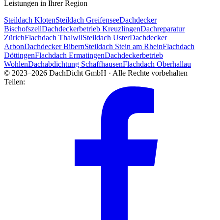
Leistungen in Ihrer Region
Steildach Kloten
Steildach Greifensee
Dachdecker
Bischofszell
Dachdeckerbetrieb Kreuzlingen
Dachreparatur
Zürich
Flachdach Thalwil
Steildach Uster
Dachdecker
Arbon
Dachdecker Bibern
Steildach Stein am Rhein
Flachdach
Döttingen
Flachdach Ermatingen
Dachdeckerbetrieb
Wohlen
Dachabdichtung Schaffhausen
Flachdach Oberhallau
© 2023–2026 DachDicht GmbH · Alle Rechte vorbehalten
Teilen: