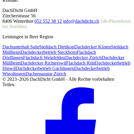
Kontakt
DachDicht GmbH
Zürcherstrasse 56
8406 Winterthur
052 552 38 12
info@dachdicht.ch
24h-Pikettdienst
bei Notfällen
Leistungen in Ihrer Region
Dachunterhalt Suhr
Steildach Dietikon
Dachdecker Kloten
Steildach
Müllheim
Dachdeckerbetrieb Steckborn
Flachdach
Dörflingen
Flachdach Weinfelden
Dachdecker Zürich
Dachdecker
Müllheim
Dachdecker Richterswil
Flachdach Rüti
Dachdeckerbetrieb
Hinwil
Dachdeckerbetrieb Gächlingen
Dachdeckerbetrieb
Wigoltingen
Dachreparatur Zürich
© 2023–2026 DachDicht GmbH · Alle Rechte vorbehalten
Teilen: