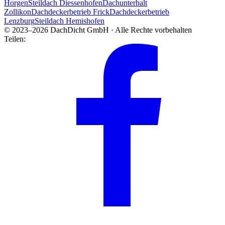
Horgen
Steildach Diessenhofen
Dachunterhalt
Zollikon
Dachdeckerbetrieb Frick
Dachdeckerbetrieb
Lenzburg
Steildach Hemishofen
© 2023–2026 DachDicht GmbH · Alle Rechte vorbehalten
Teilen: