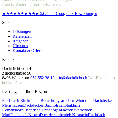
Zürich, Winterthur und Ostschweiz.
★★★★★
★★★★★
5.0/5 auf Google · 8 Bewertungen
Seiten
Leistungen
Referenzen
Ratgeber
Über uns
Kontakt & Offerte
Kontakt
DachDicht GmbH
Zürcherstrasse 56
8406 Winterthur
052 552 38 12
info@dachdicht.ch
24h-Pikettdienst
bei Notfällen
Leistungen in Ihrer Region
Flachdach Rheinfelden
Bedachungsarbeiten Winterthur
Dachdecker
Merishausen
Dachdecker Bischofszell
Steildach
Romanshorn
Flachdach Ermatingen
Dachdeckerbetrieb
Muri
Flachdach Kloten
Dachdeckerbetrieb Küsnacht
Flachdach