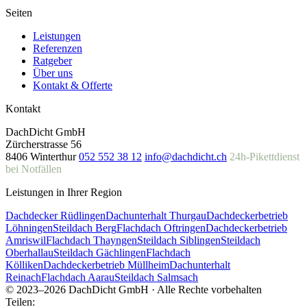
Seiten
Leistungen
Referenzen
Ratgeber
Über uns
Kontakt & Offerte
Kontakt
DachDicht GmbH
Zürcherstrasse 56
8406 Winterthur
052 552 38 12
info@dachdicht.ch
24h-Pikettdienst
bei Notfällen
Leistungen in Ihrer Region
Dachdecker Rüdlingen
Dachunterhalt Thurgau
Dachdeckerbetrieb
Löhningen
Steildach Berg
Flachdach Oftringen
Dachdeckerbetrieb
Amriswil
Flachdach Thayngen
Steildach Siblingen
Steildach
Oberhallau
Steildach Gächlingen
Flachdach
Kölliken
Dachdeckerbetrieb Müllheim
Dachunterhalt
Reinach
Flachdach Aarau
Steildach Salmsach
© 2023–2026 DachDicht GmbH · Alle Rechte vorbehalten
Teilen: