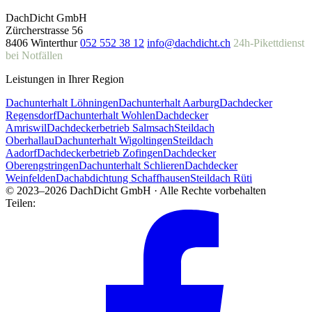
DachDicht GmbH
Zürcherstrasse 56
8406 Winterthur
052 552 38 12
info@dachdicht.ch
24h-Pikettdienst
bei Notfällen
Leistungen in Ihrer Region
Dachunterhalt Löhningen
Dachunterhalt Aarburg
Dachdecker
Regensdorf
Dachunterhalt Wohlen
Dachdecker
Amriswil
Dachdeckerbetrieb Salmsach
Steildach
Oberhallau
Dachunterhalt Wigoltingen
Steildach
Aadorf
Dachdeckerbetrieb Zofingen
Dachdecker
Oberengstringen
Dachunterhalt Schlieren
Dachdecker
Weinfelden
Dachabdichtung Schaffhausen
Steildach Rüti
© 2023–2026 DachDicht GmbH · Alle Rechte vorbehalten
Teilen: