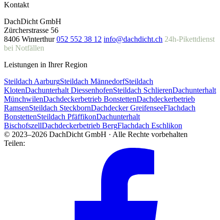
Kontakt
DachDicht GmbH
Zürcherstrasse 56
8406 Winterthur
052 552 38 12
info@dachdicht.ch
24h-Pikettdienst
bei Notfällen
Leistungen in Ihrer Region
Steildach Aarburg
Steildach Männedorf
Steildach
Kloten
Dachunterhalt Diessenhofen
Steildach Schlieren
Dachunterhalt
Münchwilen
Dachdeckerbetrieb Bonstetten
Dachdeckerbetrieb
Ramsen
Steildach Steckborn
Dachdecker Greifensee
Flachdach
Bonstetten
Steildach Pfäffikon
Dachunterhalt
Bischofszell
Dachdeckerbetrieb Berg
Flachdach Eschlikon
© 2023–2026 DachDicht GmbH · Alle Rechte vorbehalten
Teilen: