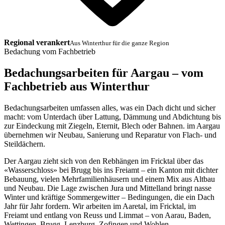
Regional verankert
Aus Winterthur für die ganze Region
Bedachung vom Fachbetrieb
Bedachungsarbeiten für Aargau – vom
Fachbetrieb aus Winterthur
Bedachungsarbeiten umfassen alles, was ein Dach dicht und sicher
macht: vom Unterdach über Lattung, Dämmung und Abdichtung bis
zur Eindeckung mit Ziegeln, Eternit, Blech oder Bahnen. im Aargau
übernehmen wir Neubau, Sanierung und Reparatur von Flach- und
Steildächern.
Der Aargau zieht sich von den Rebhängen im Fricktal über das
«Wasserschloss» bei Brugg bis ins Freiamt – ein Kanton mit dichter
Bebauung, vielen Mehrfamilienhäusern und einem Mix aus Altbau
und Neubau. Die Lage zwischen Jura und Mittelland bringt nasse
Winter und kräftige Sommergewitter – Bedingungen, die ein Dach
Jahr für Jahr fordern. Wir arbeiten im Aaretal, im Fricktal, im
Freiamt und entlang von Reuss und Limmat – von Aarau, Baden,
Wettingen, Brugg, Lenzburg, Zofingen und Wohlen.