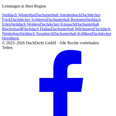
Leistungen in Ihrer Region
Steildach Winterthur
Dachunterhalt Spreitenbach
Dachdecker
Frick
Dachdecker Schlieren
Dachunterhalt Beringen
Steildach
Erlen
Steildach Wohlen
Dachdecker Küsnacht
Dachunterhalt
Bischofszell
Flachdach Hallau
Dachunterhalt Wilchingen
Flachdach
Niederlenz
Steildach Neunkirch
Dachunterhalt Kölliken
Dachdecker
Herrliberg
© 2023–2026 DachDicht GmbH · Alle Rechte vorbehalten
Teilen: