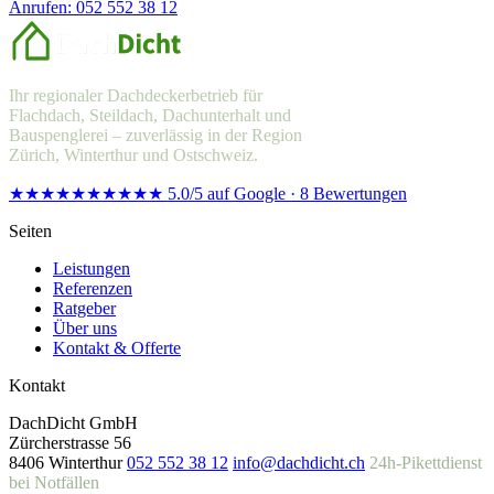
Anrufen: 052 552 38 12
Offerte anfragen
Ihr regionaler Dachdeckerbetrieb für
Flachdach, Steildach, Dachunterhalt und
Bauspenglerei – zuverlässig in der Region
Zürich, Winterthur und Ostschweiz.
★★★★★
★★★★★
5.0/5 auf Google · 8 Bewertungen
Seiten
Leistungen
Referenzen
Ratgeber
Über uns
Kontakt & Offerte
Kontakt
DachDicht GmbH
Zürcherstrasse 56
8406 Winterthur
052 552 38 12
info@dachdicht.ch
24h-Pikettdienst
bei Notfällen