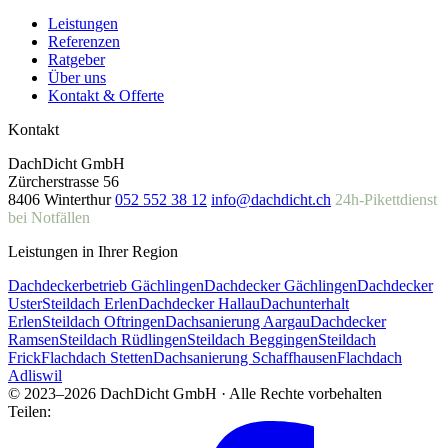
Leistungen
Referenzen
Ratgeber
Über uns
Kontakt & Offerte
Kontakt
DachDicht GmbH
Zürcherstrasse 56
8406 Winterthur
052 552 38 12
info@dachdicht.ch
24h-Pikettdienst
bei Notfällen
Leistungen in Ihrer Region
Dachdeckerbetrieb Gächlingen
Dachdecker Gächlingen
Dachdecker
Uster
Steildach Erlen
Dachdecker Hallau
Dachunterhalt
Erlen
Steildach Oftringen
Dachsanierung Aargau
Dachdecker
Ramsen
Steildach Rüdlingen
Steildach Beggingen
Steildach
Frick
Flachdach Stetten
Dachsanierung Schaffhausen
Flachdach
Adliswil
© 2023–2026 DachDicht GmbH · Alle Rechte vorbehalten
Teilen: