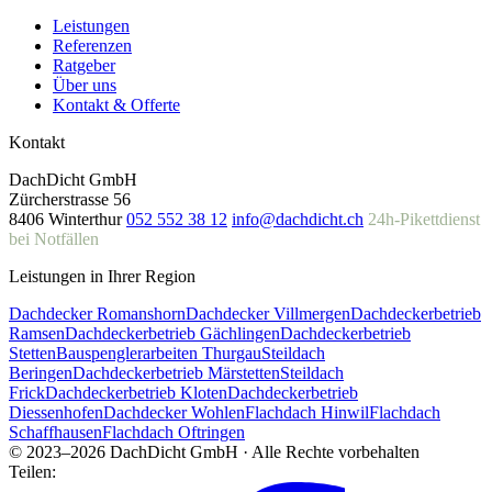
Leistungen
Referenzen
Ratgeber
Über uns
Kontakt & Offerte
Kontakt
DachDicht GmbH
Zürcherstrasse 56
8406 Winterthur
052 552 38 12
info@dachdicht.ch
24h-Pikettdienst
bei Notfällen
Leistungen in Ihrer Region
Dachdecker Romanshorn
Dachdecker Villmergen
Dachdeckerbetrieb
Ramsen
Dachdeckerbetrieb Gächlingen
Dachdeckerbetrieb
Stetten
Bauspenglerarbeiten Thurgau
Steildach
Beringen
Dachdeckerbetrieb Märstetten
Steildach
Frick
Dachdeckerbetrieb Kloten
Dachdeckerbetrieb
Diessenhofen
Dachdecker Wohlen
Flachdach Hinwil
Flachdach
Schaffhausen
Flachdach Oftringen
© 2023–2026 DachDicht GmbH · Alle Rechte vorbehalten
Teilen: