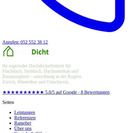
Anrufen: 052 552 38 12
Offerte anfragen
Ihr regionaler Dachdeckerbetrieb für
Flachdach, Steildach, Dachunterhalt und
Bauspenglerei – zuverlässig in der Region
Zürich, Winterthur und Ostschweiz.
★★★★★
★★★★★
5.0/5 auf Google · 8 Bewertungen
Seiten
Leistungen
Referenzen
Ratgeber
Über uns