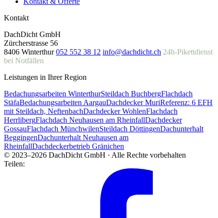
Kontakt & Offerte
Kontakt
DachDicht GmbH
Zürcherstrasse 56
8406 Winterthur
052 552 38 12
info@dachdicht.ch
24h-Pikettdienst
bei Notfällen
Leistungen in Ihrer Region
Bedachungsarbeiten Winterthur
Steildach Buchberg
Flachdach
Stäfa
Bedachungsarbeiten Aargau
Dachdecker Muri
Referenz: 6 EFH
mit Steildach, Neftenbach
Dachdecker Wohlen
Flachdach
Herrliberg
Flachdach Neuhausen am Rheinfall
Dachdecker
Gossau
Flachdach Münchwilen
Steildach Döttingen
Dachunterhalt
Beggingen
Dachunterhalt Neuhausen am
Rheinfall
Dachdeckerbetrieb Gränichen
© 2023–2026 DachDicht GmbH · Alle Rechte vorbehalten
Teilen: