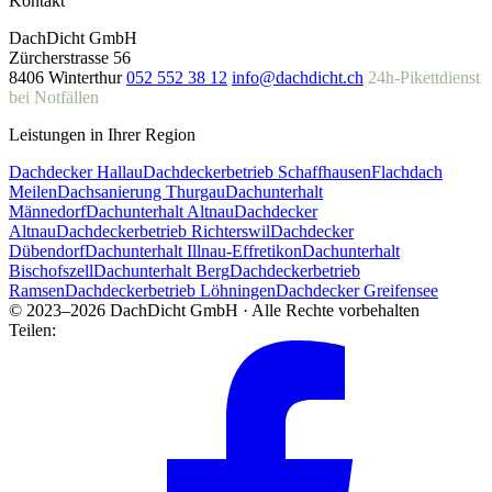
Kontakt
DachDicht GmbH
Zürcherstrasse 56
8406 Winterthur
052 552 38 12
info@dachdicht.ch
24h-Pikettdienst
bei Notfällen
Leistungen in Ihrer Region
Dachdecker Hallau
Dachdeckerbetrieb Schaffhausen
Flachdach
Meilen
Dachsanierung Thurgau
Dachunterhalt
Männedorf
Dachunterhalt Altnau
Dachdecker
Altnau
Dachdeckerbetrieb Richterswil
Dachdecker
Dübendorf
Dachunterhalt Illnau-Effretikon
Dachunterhalt
Bischofszell
Dachunterhalt Berg
Dachdeckerbetrieb
Ramsen
Dachdeckerbetrieb Löhningen
Dachdecker Greifensee
© 2023–2026 DachDicht GmbH · Alle Rechte vorbehalten
Teilen: