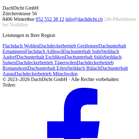
DachDicht GmbH
Zürcherstrasse 56
8406 Winterthur
052 552 38 12
info@dachdicht.ch
24h-Pikettdienst
bei Notfällen
Leistungen in Ihrer Region
Flachdach Wohlen
Dachdeckerbetrieb Greifensee
Dachunterhalt
Ermatingen
Flachdach Adliswil
Dachunterhalt Suhr
Steildach
Aadorf
Dachunterhalt Eschlikon
Dachunterhalt Stäfa
Steildach
Sulgen
Dachdeckerbetrieb Tägerwilen
Dachdeckerbetrieb
Romanshorn
Dachunterhalt Erlen
Steildach Bülach
Dachunterhalt
Aarau
Dachdeckerbetrieb Münchwilen
© 2023–2026 DachDicht GmbH · Alle Rechte vorbehalten
Teilen: