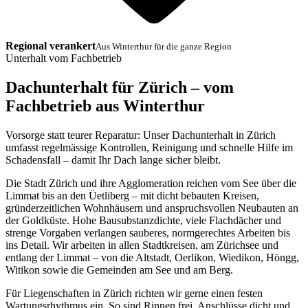
Regional verankert
Aus Winterthur für die ganze Region
Unterhalt vom Fachbetrieb
Dachunterhalt für Zürich – vom
Fachbetrieb aus Winterthur
Vorsorge statt teurer Reparatur: Unser Dachunterhalt in Zürich
umfasst regelmässige Kontrollen, Reinigung und schnelle Hilfe im
Schadensfall – damit Ihr Dach lange sicher bleibt.
Die Stadt Zürich und ihre Agglomeration reichen vom See über die
Limmat bis an den Üetliberg – mit dicht bebauten Kreisen,
gründerzeitlichen Wohnhäusern und anspruchsvollen Neubauten an
der Goldküste. Hohe Bausubstanzdichte, viele Flachdächer und
strenge Vorgaben verlangen sauberes, normgerechtes Arbeiten bis
ins Detail. Wir arbeiten in allen Stadtkreisen, am Zürichsee und
entlang der Limmat – von die Altstadt, Oerlikon, Wiedikon, Höngg,
Witikon sowie die Gemeinden am See und am Berg.
Für Liegenschaften in Zürich richten wir gerne einen festen
Wartungsrhythmus ein. So sind Rinnen frei, Anschlüsse dicht und