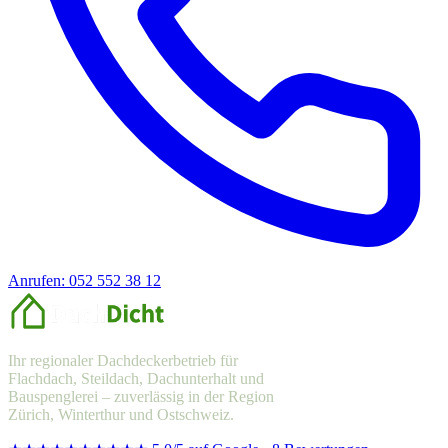
Anrufen: 052 552 38 12
Offerte anfragen
Ihr regionaler Dachdeckerbetrieb für
Flachdach, Steildach, Dachunterhalt und
Bauspenglerei – zuverlässig in der Region
Zürich, Winterthur und Ostschweiz.