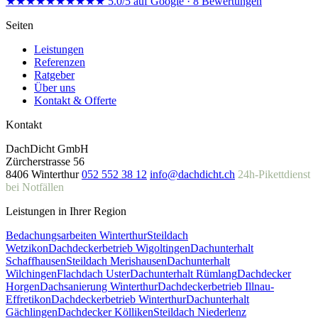
★★★★★
★★★★★
5.0/5 auf Google · 8 Bewertungen
Seiten
Leistungen
Referenzen
Ratgeber
Über uns
Kontakt & Offerte
Kontakt
DachDicht GmbH
Zürcherstrasse 56
8406 Winterthur
052 552 38 12
info@dachdicht.ch
24h-Pikettdienst
bei Notfällen
Leistungen in Ihrer Region
Bedachungsarbeiten Winterthur
Steildach
Wetzikon
Dachdeckerbetrieb Wigoltingen
Dachunterhalt
Schaffhausen
Steildach Merishausen
Dachunterhalt
Wilchingen
Flachdach Uster
Dachunterhalt Rümlang
Dachdecker
Horgen
Dachsanierung Winterthur
Dachdeckerbetrieb Illnau-
Effretikon
Dachdeckerbetrieb Winterthur
Dachunterhalt
Gächlingen
Dachdecker Kölliken
Steildach Niederlenz