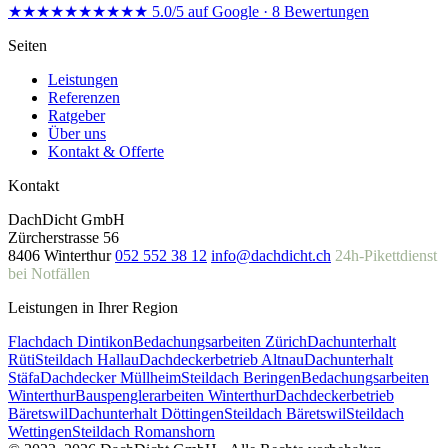
★★★★★
★★★★★
5.0/5 auf Google · 8 Bewertungen
Seiten
Leistungen
Referenzen
Ratgeber
Über uns
Kontakt & Offerte
Kontakt
DachDicht GmbH
Zürcherstrasse 56
8406 Winterthur
052 552 38 12
info@dachdicht.ch
24h-Pikettdienst
bei Notfällen
Leistungen in Ihrer Region
Flachdach Dintikon
Bedachungsarbeiten Zürich
Dachunterhalt
Rüti
Steildach Hallau
Dachdeckerbetrieb Altnau
Dachunterhalt
Stäfa
Dachdecker Müllheim
Steildach Beringen
Bedachungsarbeiten
Winterthur
Bauspenglerarbeiten Winterthur
Dachdeckerbetrieb
Bäretswil
Dachunterhalt Döttingen
Steildach Bäretswil
Steildach
Wettingen
Steildach Romanshorn