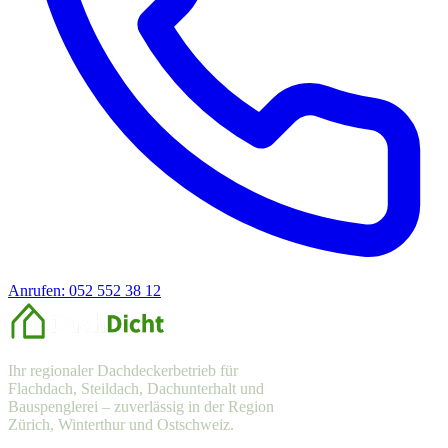
Anrufen: 052 552 38 12
Offerte anfragen
Ihr regionaler Dachdeckerbetrieb für
Flachdach, Steildach, Dachunterhalt und
Bauspenglerei – zuverlässig in der Region
Zürich, Winterthur und Ostschweiz.