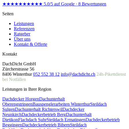
★★★★★
★★★★★
5.0/5 auf Google · 8 Bewertungen
Seiten
Leistungen
Referenzen
Ratgeber
Über uns
Kontakt & Offerte
Kontakt
DachDicht GmbH
Zürcherstrasse 56
8406 Winterthur
052 552 38 12
info@dachdicht.ch
24h-Pikettdienst
bei Notfällen
Leistungen in Ihrer Region
Dachdecker Horgen
Dachunterhalt
Oberengstringen
Bauspenglerarbeiten Winterthur
Steildach
Sulgen
Dachunterhalt Richterswil
Dachdecker
Neunkirch
Dachdeckerbetrieb Berg
Dachunterhalt
Dietikon
Flachdach Suhr
Steildach Ermatingen
Dachdeckerbetrieb
Beggingen
Dachdeckerbetrieb Bibern
Steildach