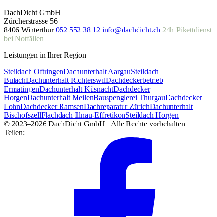
DachDicht GmbH
Zürcherstrasse 56
8406 Winterthur
052 552 38 12
info@dachdicht.ch
24h-Pikettdienst
bei Notfällen
Leistungen in Ihrer Region
Steildach Oftringen
Dachunterhalt Aargau
Steildach
Bülach
Dachunterhalt Richterswil
Dachdeckerbetrieb
Ermatingen
Dachunterhalt Küsnacht
Dachdecker
Horgen
Dachunterhalt Meilen
Bauspenglerei Thurgau
Dachdecker
Lohn
Dachdecker Ramsen
Dachreparatur Zürich
Dachunterhalt
Bischofszell
Flachdach Illnau-Effretikon
Steildach Horgen
© 2023–2026 DachDicht GmbH · Alle Rechte vorbehalten
Teilen: