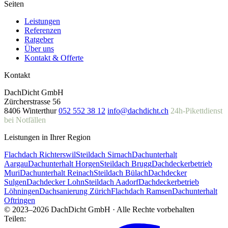
Seiten
Leistungen
Referenzen
Ratgeber
Über uns
Kontakt & Offerte
Kontakt
DachDicht GmbH
Zürcherstrasse 56
8406 Winterthur
052 552 38 12
info@dachdicht.ch
24h-Pikettdienst
bei Notfällen
Leistungen in Ihrer Region
Flachdach Richterswil
Steildach Sirnach
Dachunterhalt
Aargau
Dachunterhalt Horgen
Steildach Brugg
Dachdeckerbetrieb
Muri
Dachunterhalt Reinach
Steildach Bülach
Dachdecker
Sulgen
Dachdecker Lohn
Steildach Aadorf
Dachdeckerbetrieb
Löhningen
Dachsanierung Zürich
Flachdach Ramsen
Dachunterhalt
Oftringen
© 2023–2026 DachDicht GmbH · Alle Rechte vorbehalten
Teilen: