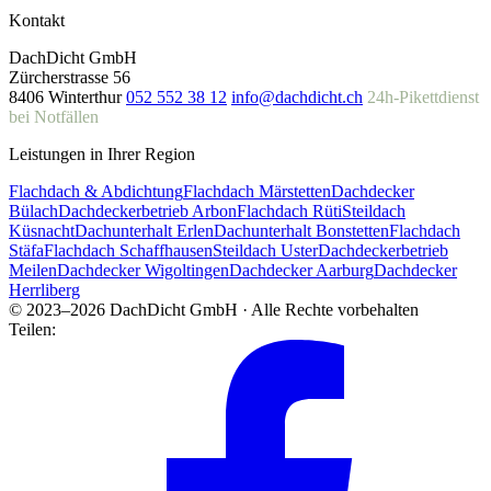
Kontakt
DachDicht GmbH
Zürcherstrasse 56
8406 Winterthur
052 552 38 12
info@dachdicht.ch
24h-Pikettdienst
bei Notfällen
Leistungen in Ihrer Region
Flachdach & Abdichtung
Flachdach Märstetten
Dachdecker
Bülach
Dachdeckerbetrieb Arbon
Flachdach Rüti
Steildach
Küsnacht
Dachunterhalt Erlen
Dachunterhalt Bonstetten
Flachdach
Stäfa
Flachdach Schaffhausen
Steildach Uster
Dachdeckerbetrieb
Meilen
Dachdecker Wigoltingen
Dachdecker Aarburg
Dachdecker
Herrliberg
© 2023–2026 DachDicht GmbH · Alle Rechte vorbehalten
Teilen: