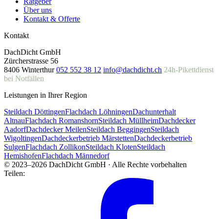
Ratgeber
Über uns
Kontakt & Offerte
Kontakt
DachDicht GmbH
Zürcherstrasse 56
8406 Winterthur
052 552 38 12
info@dachdicht.ch
24h-Pikettdienst
bei Notfällen
Leistungen in Ihrer Region
Steildach Döttingen
Flachdach Löhningen
Dachunterhalt
Altnau
Flachdach Romanshorn
Steildach Müllheim
Dachdecker
Aadorf
Dachdecker Meilen
Steildach Beggingen
Steildach
Wigoltingen
Dachdeckerbetrieb Märstetten
Dachdeckerbetrieb
Sulgen
Flachdach Zollikon
Steildach Kloten
Steildach
Hemishofen
Flachdach Männedorf
© 2023–2026 DachDicht GmbH · Alle Rechte vorbehalten
Teilen: