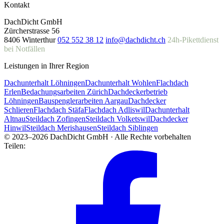
Kontakt
DachDicht GmbH
Zürcherstrasse 56
8406 Winterthur
052 552 38 12
info@dachdicht.ch
24h-Pikettdienst
bei Notfällen
Leistungen in Ihrer Region
Dachunterhalt Löhningen
Dachunterhalt Wohlen
Flachdach
Erlen
Bedachungsarbeiten Zürich
Dachdeckerbetrieb
Löhningen
Bauspenglerarbeiten Aargau
Dachdecker
Schlieren
Flachdach Stäfa
Flachdach Adliswil
Dachunterhalt
Altnau
Steildach Zofingen
Steildach Volketswil
Dachdecker
Hinwil
Steildach Merishausen
Steildach Siblingen
© 2023–2026 DachDicht GmbH · Alle Rechte vorbehalten
Teilen: