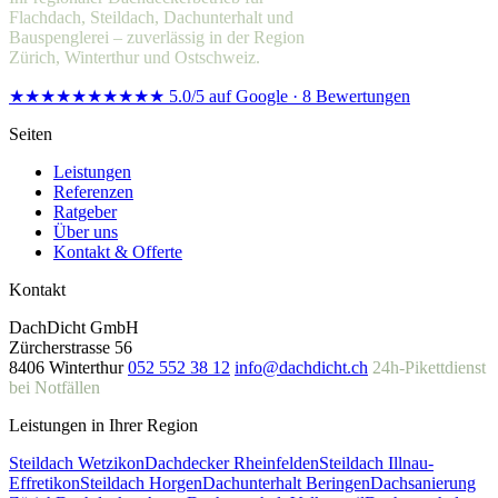
Flachdach, Steildach, Dachunterhalt und
Bauspenglerei – zuverlässig in der Region
Zürich, Winterthur und Ostschweiz.
★★★★★
★★★★★
5.0/5 auf Google · 8 Bewertungen
Seiten
Leistungen
Referenzen
Ratgeber
Über uns
Kontakt & Offerte
Kontakt
DachDicht GmbH
Zürcherstrasse 56
8406 Winterthur
052 552 38 12
info@dachdicht.ch
24h-Pikettdienst
bei Notfällen
Leistungen in Ihrer Region
Steildach Wetzikon
Dachdecker Rheinfelden
Steildach Illnau-
Effretikon
Steildach Horgen
Dachunterhalt Beringen
Dachsanierung