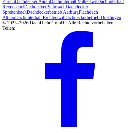
Zürich
Dachdecker Aarau
Dachunterhalt Volketswil
Dachunterhalt
Regensdorf
Dachdecker Salmsach
Dachdecker
Spreitenbach
Dachdeckerbetrieb Aarburg
Flachdach
Altnau
Dachunterhalt Richterswil
Dachdeckerbetrieb Dörflingen
© 2023–2026 DachDicht GmbH · Alle Rechte vorbehalten
Teilen: