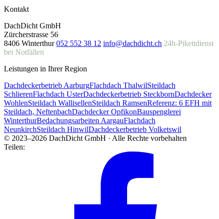
Kontakt
DachDicht GmbH
Zürcherstrasse 56
8406 Winterthur
052 552 38 12
info@dachdicht.ch
24h-Pikettdienst
bei Notfällen
Leistungen in Ihrer Region
Dachdeckerbetrieb Aarburg
Flachdach Thalwil
Steildach
Schlieren
Flachdach Uster
Dachdeckerbetrieb Steckborn
Dachdecker
Wohlen
Steildach Wallisellen
Steildach Ramsen
Referenz: 6 EFH mit
Steildach, Neftenbach
Dachdecker Opfikon
Bauspenglerei
Winterthur
Bedachungsarbeiten Aargau
Flachdach
Neunkirch
Steildach Hinwil
Dachdeckerbetrieb Volketswil
© 2023–2026 DachDicht GmbH · Alle Rechte vorbehalten
Teilen: