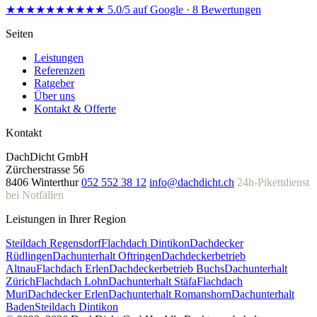
★★★★★
★★★★★
5.0/5 auf Google · 8 Bewertungen
Seiten
Leistungen
Referenzen
Ratgeber
Über uns
Kontakt & Offerte
Kontakt
DachDicht GmbH
Zürcherstrasse 56
8406 Winterthur
052 552 38 12
info@dachdicht.ch
24h-Pikettdienst
bei Notfällen
Leistungen in Ihrer Region
Steildach Regensdorf
Flachdach Dintikon
Dachdecker
Rüdlingen
Dachunterhalt Oftringen
Dachdeckerbetrieb
Altnau
Flachdach Erlen
Dachdeckerbetrieb Buchs
Dachunterhalt
Zürich
Flachdach Lohn
Dachunterhalt Stäfa
Flachdach
Muri
Dachdecker Erlen
Dachunterhalt Romanshorn
Dachunterhalt
Baden
Steildach Dintikon