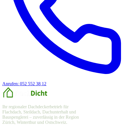
Anrufen: 052 552 38 12
Offerte anfragen
Ihr regionaler Dachdeckerbetrieb für
Flachdach, Steildach, Dachunterhalt und
Bauspenglerei – zuverlässig in der Region
Zürich, Winterthur und Ostschweiz.