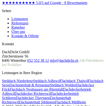
★★★★★
★★★★★
5.0/5 auf Google · 8 Bewertungen
Seiten
Leistungen
Referenzen
Ratgeber
Über uns
Kontakt & Offerte
Kontakt
DachDicht GmbH
Zürcherstrasse 56
8406 Winterthur
052 552 38 12
info@dachdicht.ch
24h-Pikettdienst
bei Notfällen
Leistungen in Ihrer Region
Steildach Niederlenz
Steildach Adliswil
Flachdach Thalwil
Flachdach
Seon
Dachunterhalt & Reparatur
Steildach Wohlen
Dachdecker
Frick
Flachdach Neuhausen am Rheinfall
Dachdeckerbetrieb
Adliswil
Dachdecker Richterswil
Dachdeckerbetrieb
Schlieren
Dachdecker Thayngen
Dachunterhalt
Richterswil
Dachunterhalt Siblingen
Flachdach Müllheim