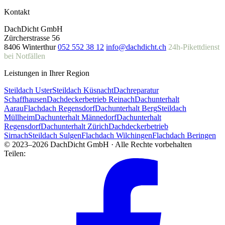
Kontakt
DachDicht GmbH
Zürcherstrasse 56
8406 Winterthur
052 552 38 12
info@dachdicht.ch
24h-Pikettdienst
bei Notfällen
Leistungen in Ihrer Region
Steildach Uster
Steildach Küsnacht
Dachreparatur
Schaffhausen
Dachdeckerbetrieb Reinach
Dachunterhalt
Aarau
Flachdach Regensdorf
Dachunterhalt Berg
Steildach
Müllheim
Dachunterhalt Männedorf
Dachunterhalt
Regensdorf
Dachunterhalt Zürich
Dachdeckerbetrieb
Sirnach
Steildach Sulgen
Flachdach Wilchingen
Flachdach Beringen
© 2023–2026 DachDicht GmbH · Alle Rechte vorbehalten
Teilen: