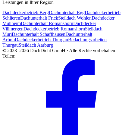
Leistungen in Ihrer Region
Dachdeckerbetrieb Berg
Dachunterhalt Egg
Dachdeckerbetrieb
Schlieren
Dachunterhalt Frick
Steildach Wohlen
Dachdecker
Müllheim
Dachunterhalt Romanshorn
Dachdecker
Villmergen
Dachdeckerbetrieb Romanshorn
Steildach
Muri
Dachunterhalt Schaffhausen
Dachunterhalt
Arbon
Dachdeckerbetrieb Thurgau
Bedachungsarbeiten
Thurgau
Steildach Aarburg
© 2023–2026 DachDicht GmbH · Alle Rechte vorbehalten
Teilen: