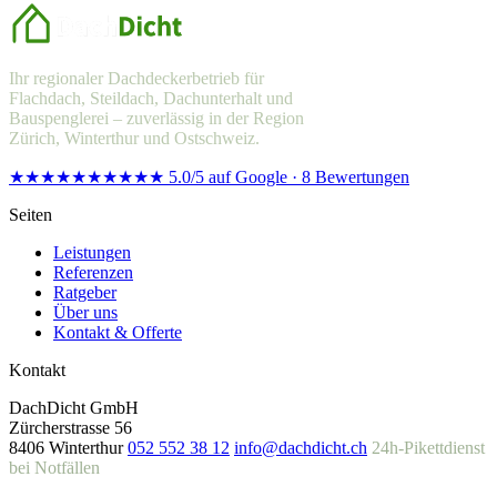
Ihr regionaler Dachdeckerbetrieb für
Flachdach, Steildach, Dachunterhalt und
Bauspenglerei – zuverlässig in der Region
Zürich, Winterthur und Ostschweiz.
★★★★★
★★★★★
5.0/5 auf Google · 8 Bewertungen
Seiten
Leistungen
Referenzen
Ratgeber
Über uns
Kontakt & Offerte
Kontakt
DachDicht GmbH
Zürcherstrasse 56
8406 Winterthur
052 552 38 12
info@dachdicht.ch
24h-Pikettdienst
bei Notfällen