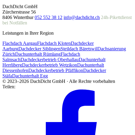
DachDicht GmbH
Zürcherstrasse 56
8406 Winterthur
052 552 38 12
info@dachdicht.ch
24h-Pikettdienst
bei Notfällen
Leistungen in Ihrer Region
Flachdach Aargau
Flachdach Kloten
Dachdecker
Aarburg
Dachdecker Siblingen
Steildach Bäretswil
Dachsanierung
Zürich
Dachunterhalt Rümlang
Flachdach
Salmsach
Dachdeckerbetrieb Oberhallau
Dachunterhalt
Herrliberg
Dachdeckerbetrieb Wetzikon
Dachunterhalt
Diessenhofen
Dachdeckerbetrieb Pfäffikon
Dachdecker
Stäfa
Dachunterhalt Egg
© 2023–2026 DachDicht GmbH · Alle Rechte vorbehalten
Teilen: