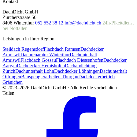
Kontakt
DachDicht GmbH
Zürcherstrasse 56
8406 Winterthur
052 552 38 12
info@dachdicht.ch
24h-Pikettdienst
bei Notfällen
Leistungen in Ihrer Region
Steildach Regensdorf
Flachdach Ramsen
Dachdecker
Amriswil
Dachreparatur Winterthur
Dachunterhalt
Amriswil
Flachdach Gossau
Flachdach Diessenhofen
Dachdecker
Aargau
Dachdecker Hemishofen
Dachabdichtung
Zürich
Dachunterhalt Lohn
Dachdecker Löhningen
Dachunterhalt
Oftringen
Bauspenglerarbeiten Thurgau
Dachdeckerbetrieb
Gränichen
© 2023–2026 DachDicht GmbH · Alle Rechte vorbehalten
Teilen: